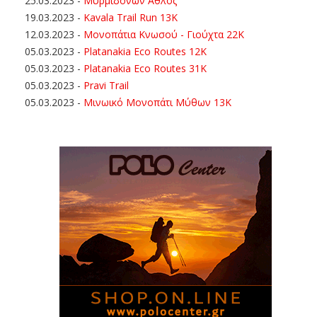
25.03.2023
-
Μυρμιδόνων Άθλος
19.03.2023
-
Kavala Trail Run 13K
12.03.2023
-
Μονοπάτια Κνωσού - Γιούχτα 22Κ
05.03.2023
-
Platanakia Eco Routes 12K
05.03.2023
-
Platanakia Eco Routes 31K
05.03.2023
-
Pravi Trail
05.03.2023
-
Μινωικό Μονοπάτι Μύθων 13Κ