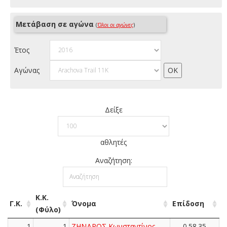
Μετάβαση σε αγώνα
(
Όλοι οι αγώνες
)
Έτος
Αγώνας
Δείξε
αθλητές
Αναζήτηση:
Κ.Κ.
Γ.Κ.
Όνομα
Επίδοση
(Φύλο)
1
1
ΖΗΝΔΡΟΣ Κωνσταντίνος
0.58.35