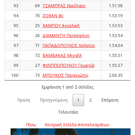
93
69
ΤΣΑΜΠΡΑΣ Νικόλαος
1.51.58
94
70
ZORAN Ilic
1.53.19
95
25
ΚΑΜΠΟΥ Αγγελική
1.53.53
96
26
ΔΙΑΜΑΝΤΗ Περσεφόνη
1.53.54
97
71
ΠΑΠΑΔΟΠΟΥΛΟΣ Χρήστος
1.54.04
98
72
ΒΑΜΒΑΚΑΣ Μιχαήλ
1.55.51
99
27
ΦΙΛΙΠΠΟΠΟΥΛΟΥ Γεωργία
1.55.57
100
73
ΜΠΟΥΚΟΣ Παναγιώτης
2.00.35
Εμφάνιση 1 από 2 σελίδες
Πρώτη
Προηγούμενη
1
2
Επόμενη
Τελευταία
Πίσω
Κεντρική Σελίδα Αποτελεσμάτων