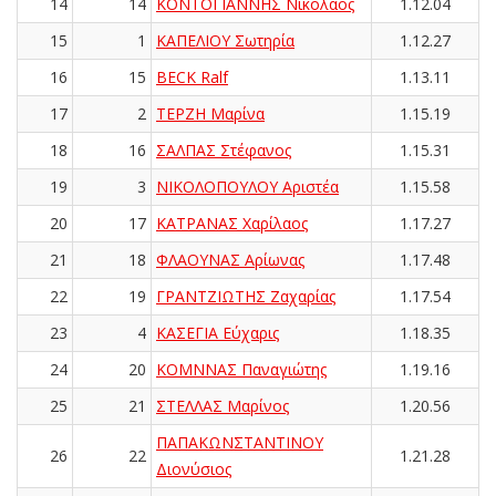
14
14
ΚΟΝΤΟΓΙΑΝΝΗΣ Νικόλαος
1.12.04
15
1
ΚΑΠΕΛΙΟΥ Σωτηρία
1.12.27
16
15
BECK Ralf
1.13.11
17
2
ΤΕΡΖΗ Μαρίνα
1.15.19
18
16
ΣΑΛΠΑΣ Στέφανος
1.15.31
19
3
ΝΙΚΟΛΟΠΟΥΛΟΥ Αριστέα
1.15.58
20
17
ΚΑΤΡΑΝΑΣ Χαρίλαος
1.17.27
21
18
ΦΛΑΟΥΝΑΣ Αρίωνας
1.17.48
22
19
ΓΡΑΝΤΖΙΩΤΗΣ Ζαχαρίας
1.17.54
23
4
ΚΑΣΕΓΙΑ Εύχαρις
1.18.35
24
20
ΚΟΜΝΝΑΣ Παναγιώτης
1.19.16
25
21
ΣΤΕΛΛΑΣ Μαρίνος
1.20.56
ΠΑΠΑΚΩΝΣΤΑΝΤΙΝΟΥ
26
22
1.21.28
Διονύσιος