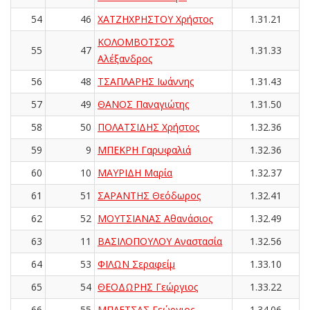
54
46
ΧΑΤΖΗΧΡΗΣΤΟΥ Χρήστος
1.31.21
ΚΟΛΟΜΒΟΤΣΟΣ
55
47
1.31.33
Αλέξανδρος
56
48
ΤΣΑΠΛΑΡΗΣ Ιωάννης
1.31.43
57
49
ΘΑΝΟΣ Παναγιώτης
1.31.50
58
50
ΠΟΛΑΤΣΙΔΗΣ Χρήστος
1.32.36
59
9
ΜΠΕΚΡΗ Γαρυφαλιά
1.32.36
60
10
ΜΑΥΡΙΔΗ Μαρία
1.32.37
61
51
ΣΑΡΑΝΤΗΣ Θεόδωρος
1.32.41
62
52
ΜΟΥΤΣΙΑΝΑΣ Αθανάσιος
1.32.49
63
11
ΒΑΣΙΛΟΠΟΥΛΟΥ Αναστασία
1.32.56
64
53
ΦΙΛΩΝ Σεραφείμ
1.33.10
65
54
ΘΕΟΔΩΡΗΣ Γεώργιος
1.33.22
66
55
ΜΠΛΕΤΣΑΣ Γεώργιος
1.34.06