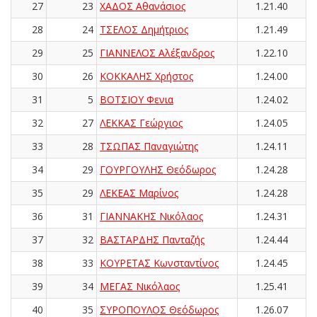
27
23
ΧΑΔΟΣ Αθανάσιος
1.21.40
28
24
ΤΣΕΛΟΣ Δημήτριος
1.21.49
29
25
ΓΙΑΝΝΕΛΟΣ Αλέξανδρος
1.22.10
30
26
ΚΟΚΚΑΛΗΣ Χρήστος
1.24.00
31
5
ΒΟΤΣΙΟΥ Φενια
1.24.02
32
27
ΛΕΚΚΑΣ Γεώργιος
1.24.05
33
28
ΤΣΩΠΑΣ Παναγιώτης
1.24.11
34
29
ΓΟΥΡΓΟΥΛΗΣ Θεόδωρος
1.24.28
35
29
ΛΕΚΕΑΣ Μαρίνος
1.24.28
36
31
ΓΙΑΝΝΑΚΗΣ Νικόλαος
1.24.31
37
32
ΒΑΣΤΑΡΔΗΣ Πανταζής
1.24.44
38
33
ΚΟΥΡΕΤΑΣ Κωνσταντίνος
1.24.45
39
34
ΜΕΓΑΣ Νικόλαος
1.25.41
40
35
ΣΥΡΟΠΟΥΛΟΣ Θεόδωρος
1.26.07