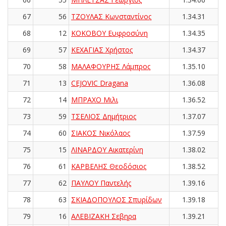
67
56
ΤΖΟΥΛΑΣ Κωνσταντίνος
1.34.31
68
12
ΚΟΚΟΒΟΥ Ευφροσύνη
1.34.35
69
57
ΚΕΧΑΓΙΑΣ Χρήστος
1.34.37
70
58
ΜΑΛΑΦΟΥΡΗΣ Λάμπρος
1.35.10
71
13
CEJOVIC Dragana
1.36.08
72
14
ΜΠΡΑΧΟ Μιλι
1.36.52
73
59
ΤΣΕΛΙΟΣ Δημήτριος
1.37.07
74
60
ΣΙΑΚΟΣ Νικόλαος
1.37.59
75
15
ΛΙΝΑΡΔΟΥ Αικατερίνη
1.38.02
76
61
ΚΑΡΒΕΛΗΣ Θεοδόσιος
1.38.52
77
62
ΠΑΥΛΟΥ Παντελής
1.39.16
78
63
ΣΚΙΑΔΟΠΟΥΛΟΣ Σπυρίδων
1.39.18
79
16
ΑΛΕΒΙΖΑΚΗ Σεβηρα
1.39.21