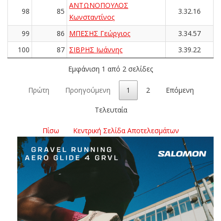
ΑΝΤΩΝΟΠΟΥΛΟΣ
98
85
3.32.16
Κωνσταντίνος
99
86
ΜΠΕΣΗΣ Γεώργιος
3.34.57
100
87
ΣΙΒΡΗΣ Ιωάννης
3.39.22
Εμφάνιση 1 από 2 σελίδες
Πρώτη
Προηγούμενη
1
2
Επόμενη
Τελευταία
Πίσω
Κεντρική Σελίδα Αποτελεσμάτων