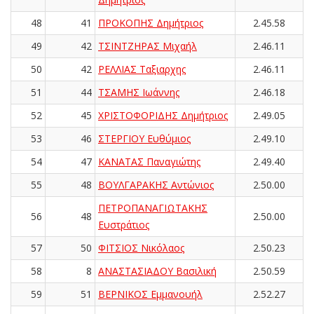
48
41
ΠΡΟΚΟΠΗΣ Δημήτριος
2.45.58
49
42
ΤΣΙΝΤΖΗΡΑΣ Μιχαήλ
2.46.11
50
42
ΡΕΛΛΙΑΣ Ταξιαρχης
2.46.11
51
44
ΤΣΑΜΗΣ Ιωάννης
2.46.18
52
45
ΧΡΙΣΤΟΦΟΡΙΔΗΣ Δημήτριος
2.49.05
53
46
ΣΤΕΡΓΙΟΥ Ευθύμιος
2.49.10
54
47
ΚΑΝΑΤΑΣ Παναγιώτης
2.49.40
55
48
ΒΟΥΛΓΑΡΑΚΗΣ Αντώνιος
2.50.00
ΠΕΤΡΟΠΑΝΑΓΙΩΤΑΚΗΣ
56
48
2.50.00
Ευστράτιος
57
50
ΦΙΤΣΙΟΣ Νικόλαος
2.50.23
58
8
ΑΝΑΣΤΑΣΙΑΔΟΥ Βασιλική
2.50.59
59
51
ΒΕΡΝΙΚΟΣ Εμμανουήλ
2.52.27