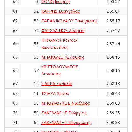
60
9
GONG Jianping
2.53.52
61
52
ΚΑΤΡΗΣ Ευάγγελος
2.55.01
62
53
ΠΑΠΑΝΙΚΟΛΑΟΥ Παναγιώτης
2.55.17
63
54
ΦΑΡΣΑΛΙΝΟΣ Ανδρέας
2.57.22
ΘΕΟΧΑΡΟΠΟΥΛΟΣ
64
55
2.57.44
Κωνσταντίνος
65
56
ΜΠΑΚΑΛΕΞΗΣ Λουκάς
2.58.15
ΧΡΙΣΤΟΔΟΥΛΑΤΟΣ
66
57
2.58.16
Διονύσιος
67
10
ΨΑΡΡΑ Ευθαλία
2.58.18
68
11
ΤΣΙΑΡΑ Χρύσα
2.58.48
69
58
ΜΠΟΥΛΟΥΚΟΣ Νικόλαος
2.59.09
70
59
ΣΑΚΕΛΛΑΡΗΣ Γεώργιος
2.59.35
71
60
ΣΑΚΕΛΛΑΡΗΣ Παναγιώτης
3.00.38