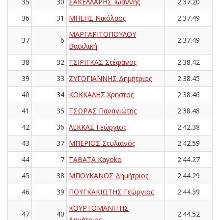
35
30
ΣΑΚΕΛΛΑΡΗΣ Ιωάννης
2.37.20
36
31
ΜΠΕΗΣ Νικόλαος
2.37.49
ΜΑΡΓΑΡΙΤΟΠΟΥΛΟΥ
37
6
2.37.49
Βασιλική
38
32
ΤΣΙΡΙΓΚΑΣ Στέφανος
2.38.42
39
33
ΖΥΓΟΓΙΑΝΝΗΣ Δημήτριος
2.38.45
40
34
ΚΟΚΚΑΛΗΣ Χρήστος
2.38.46
41
35
ΤΣΩΡΑΣ Παναγιώτης
2.38.48
42
36
ΛΕΚΚΑΣ Γεώργιος
2.42.38
43
37
ΜΠΕΡΙΟΣ Στυλιανός
2.42.59
44
7
TABATA Kayoko
2.44.27
45
38
ΜΠΟΥΚΑΝΟΣ Δημήτριος
2.44.29
46
39
ΠΟΥΓΚΑΚΙΩΤΗΣ Γεώργιος
2.44.39
ΚΟΥΡΤΟΜΑΝΙΤΗΣ
47
40
2.44.52
Δημήτριος