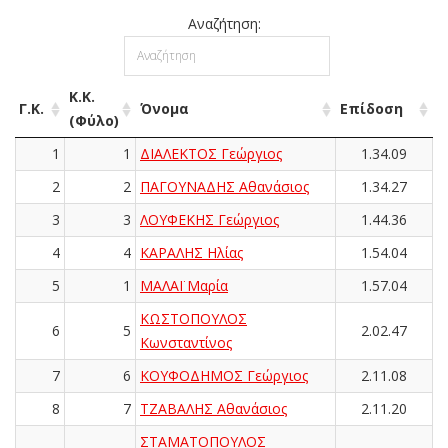
Αναζήτηση:
Κ.Κ.
Γ.Κ.
Όνομα
Επίδοση
(Φύλο)
1
1
ΔΙΑΛΕΚΤΟΣ Γεώργιος
1.34.09
2
2
ΠΑΓΟΥΝΑΔΗΣ Αθανάσιος
1.34.27
3
3
ΛΟΥΦΕΚΗΣ Γεώργιος
1.44.36
4
4
ΚΑΡΑΛΗΣ Ηλίας
1.54.04
5
1
ΜΑΛΑΪ Μαρία
1.57.04
ΚΩΣΤΟΠΟΥΛΟΣ
6
5
2.02.47
Κωνσταντίνος
7
6
ΚΟΥΦΟΔΗΜΟΣ Γεώργιος
2.11.08
8
7
ΤΖΑΒΑΛΗΣ Αθανάσιος
2.11.20
ΣΤΑΜΑΤΟΠΟΥΛΟΣ