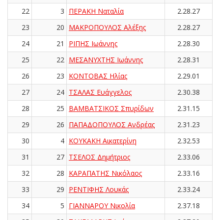
22
3
ΠΕΡΑΚΗ Ναταλία
2.28.27
23
20
ΜΑΚΡΟΠΟΥΛΟΣ Αλέξης
2.28.27
24
21
ΡΙΠΗΣ Ιωάννης
2.28.30
25
22
ΜΕΣΑΝΥΧΤΗΣ Ιωάννης
2.28.31
26
23
ΚΟΝΤΟΒΑΣ Ηλίας
2.29.01
27
24
ΤΣΑΛΑΣ Ευάγγελος
2.30.38
28
25
ΒΑΜΒΑΤΣΙΚΟΣ Σπυρίδων
2.31.15
29
26
ΠΑΠΑΔΟΠΟΥΛΟΣ Ανδρέας
2.31.23
30
4
ΚΟΥΚΑΚΗ Αικατερίνη
2.32.53
31
27
ΤΣΕΛΟΣ Δημήτριος
2.33.06
32
28
ΚΑΡΑΠΑΤΗΣ Νικόλαος
2.33.16
33
29
ΡΕΝΤΙΦΗΣ Λουκάς
2.33.24
34
5
ΓΙΑΝΝΑΡΟΥ Νικολία
2.37.18