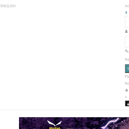
ENGLISH
Ac
R
S
Pl
N
×