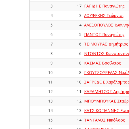
3
17
ΓΑΡΙΔΗΣ Παναγιώτης
4
3
ΛΟΥΦΕΚΗΣ Γεώργιος
5
4
ΑΛΕΞΟΠΟΥΛΟΣ Ιωάννη
6
5
ΠΑΝΤΟΣ Παναγιώτης
7
6
ΤΣΙΜΟΥΡΑΣ Δημήτριος
8
6
ΝΤΟΝΤΟΣ Κωνσταντίν
9
8
ΚΑΣΜΑΣ Βασίλειος
10
8
ΓΚΟΥΤΖΟΥΡΕΛΑΣ Νικό
11
10
ΣΑΓΡΕΔΟΣ Χαράλαμπο
12
11
ΚΑΡΑΜΗΤΣΟΣ Δημήτρι
13
12
ΜΠΟΥΜΠΟΥΚΑΣ Σταύρ
14
13
ΚΑΤΣΙΚΟΓΙΑΝΝΗΣ Ευστ
15
14
ΤΑΝΤΑΛΟΣ Νικόλαος