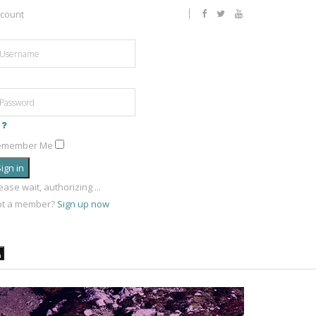
count
emember Me
ign in
ease wait, authorizing ...
ot a member?
Sign up now