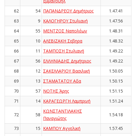
Εμμανουήλ
62
54
ΠΑΠΑΝΔΡΕΟΥ Δημήτριος
1.47.41
63
9
ΚΑΛΟΓΗΡΟΥ Στυλιανή
1.47.56
64
55
ΜΕΝΤΖΟΣ Ναπολέων
1.48.31
65
10
ΑΛΕΒΙΖΑΚΗ Σεβηρα
1.48.32
66
11
ΤΑΜΠΟΣΗ Στυλιανή
1.49.22
67
56
ΕΛΛΗΝΙΑΔΗΣ Δημήτριος
1.49.22
68
12
ΣΑΚΕΛΛΑΡΙΟΥ Βασιλική
1.50.05
69
13
ΣΤΑΜΑΤΑΤΟΥ Αδα
1.50.15
70
57
ΝΟΤΗΣ Άρης
1.51.15
71
14
ΚΑΡΑΓΕΩΡΓΗ Λαμπρινή
1.51.24
ΚΩΝΣΤΑΝΤΙΛΑΚΗΣ
72
58
1.54.18
Παναγιώτης
73
15
ΚΑΜΠΟΥ Αγγελική
1.57.45