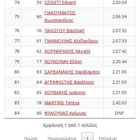
74
59
SZIGETI Edvard
2.00.04
ΓΙΑΚΟΥΜΑΤΟΣ
75
60
2.06.34
Κωνσταντίνος
76
16
ΠΑΛΩΓΟΥ Βασιλική
2.07.32
77
61
ΓΙΑΝΝΟΥΛΗΣ Αλέξανδρος
2.07.33
78
62
ΚΟΡΝΑΡΑΚΗΣ Μιχαήλ
2.07.42
79
17
ΧΟΥΧΟΥΜΗ Ελένη
2.20.44
80
63
ΣΑΡΒΑΝΑΚΗΣ Χαράλαμπος
2.21.00
81
64
ΑΓΡΑΦΙΩΤΗΣ Βασίλειος
2.21.03
82
65
ΚΟΥΒΑΚΗΣ Ιωάννης
2.21.05
83
18
MARTINS Teresa
2.42.03
84
66
ΦΛΑΟΥΝΑΣ Αρίωνας
DNF
Εμφάνιση 1 από 1 σελίδες
Πρώτη
Προηγούμενη
1
Επόμενη