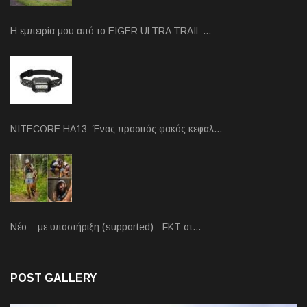
Η εμπειρία μου από το EIGER ULTRA TRAIL …
NITECORE HA13: Ένας προσιτός φακός κεφαλ…
Νέο – με υποστήριξη (supported) - FKT στ…
POST GALLERY