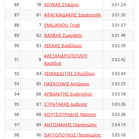
86
78
ΛΟΥΚΑΣ Σταύρος
3.01.24
87
81
ΦΡΑΓΚΙΑΔΑΚΗΣ Εμμανουήλ
3.01.30
88
7
EMILIANOU Trudi
3.01.37
89
82
ΒΑΛΒΗΣ Σωκράτης
3.01.49
90
83
ΛΕΚΚΑΣ Βασίλειος
3.02.39
ΑΛΕΞΑΝΔΡΟΠΟΥΛΟΥ
91
8
3.02.42
Χριστίνα
92
84
ΛΕΙΒΑΔΙΩΤΗΣ Σπυρίδων
3.02.43
93
85
ΠΑΣΚΟΥΑΛΕ Αντώνιος
3.02.55
94
86
ΑΡΒΑΝΙΤΗΣ Ευάγγελος
3.03.18
95
87
ΣΤΡΑΤΑΚΗΣ Ιωάννης
3.03.36
96
88
ΚΟΥΤΣΟΥΡΑΔΗΣ Νάσσος
3.03.38
97
89
ΑΝΤΩΝΑΚΗΣ Παναγιώτης
3.04.19
98
90
ΒΑΓΓΟΠΟΥΛΟΣ Παναγιώτης
3.05.16