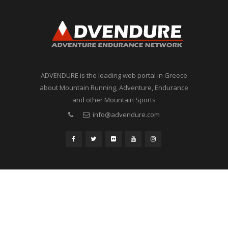
ADVENDURE is the leading web portal in Greece
about Mountain Running, Adventure, Endurance
and other Mountain Sports
info@advendure.com
© 2018 ADVENDURE All Rights Reserved. Designed By Advendure
Καλεντάρι
Δελτία Τύπου
Βιβλία
Διάφορα
English