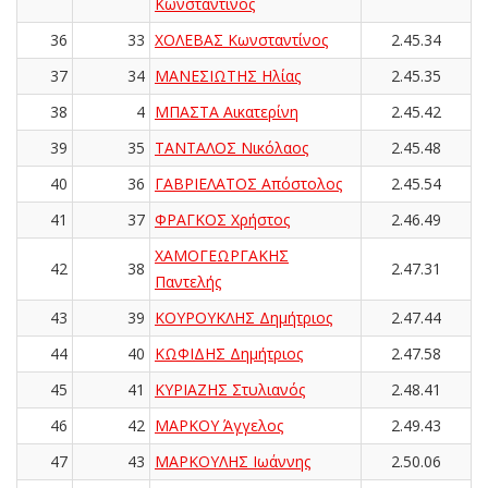
Κωνσταντίνος
36
33
ΧΟΛΕΒΑΣ Κωνσταντίνος
2.45.34
37
34
ΜΑΝΕΣΙΩΤΗΣ Ηλίας
2.45.35
38
4
ΜΠΑΣΤΑ Αικατερίνη
2.45.42
39
35
ΤΑΝΤΑΛΟΣ Νικόλαος
2.45.48
40
36
ΓΑΒΡΙΕΛΑΤΟΣ Απόστολος
2.45.54
41
37
ΦΡΑΓΚΟΣ Χρήστος
2.46.49
ΧΑΜΟΓΕΩΡΓΑΚΗΣ
42
38
2.47.31
Παντελής
43
39
ΚΟΥΡΟΥΚΛΗΣ Δημήτριος
2.47.44
44
40
ΚΩΦΙΔΗΣ Δημήτριος
2.47.58
45
41
ΚΥΡΙΑΖΗΣ Στυλιανός
2.48.41
46
42
ΜΑΡΚΟΥ Άγγελος
2.49.43
47
43
ΜΑΡΚΟΥΛΗΣ Ιωάννης
2.50.06