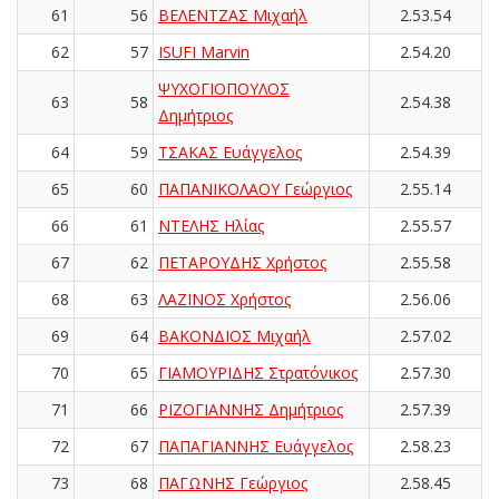
61
56
ΒΕΛΕΝΤΖΑΣ Μιχαήλ
2.53.54
62
57
ISUFI Marvin
2.54.20
ΨΥΧΟΓΙΟΠΟΥΛΟΣ
63
58
2.54.38
Δημήτριος
64
59
ΤΣΑΚΑΣ Ευάγγελος
2.54.39
65
60
ΠΑΠΑΝΙΚΟΛΑΟΥ Γεώργιος
2.55.14
66
61
ΝΤΕΛΗΣ Ηλίας
2.55.57
67
62
ΠΕΤΑΡΟΥΔΗΣ Χρήστος
2.55.58
68
63
ΛΑΖΙΝΟΣ Χρήστος
2.56.06
69
64
ΒΑΚΟΝΔΙΟΣ Μιχαήλ
2.57.02
70
65
ΓΙΑΜΟΥΡΙΔΗΣ Στρατόνικος
2.57.30
71
66
ΡΙΖΟΓΙΑΝΝΗΣ Δημήτριος
2.57.39
72
67
ΠΑΠΑΓΙΑΝΝΗΣ Ευάγγελος
2.58.23
73
68
ΠΑΓΩΝΗΣ Γεώργιος
2.58.45