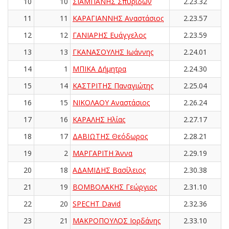
10
10
ΣΙΑΜΠΑΝΗΣ Σπυρίδων
2.23.32
11
11
ΚΑΡΑΓΙΑΝΝΗΣ Αναστάσιος
2.23.57
12
12
ΓΑΝΙΑΡΗΣ Ευάγγελος
2.23.59
13
13
ΓΚΑΝΑΣΟΥΛΗΣ Ιωάννης
2.24.01
14
1
ΜΠΙΚΑ Δήμητρα
2.24.30
15
14
ΚΑΣΤΡΙΤΗΣ Παναγιώτης
2.25.04
16
15
ΝΙΚΟΛΑΟΥ Αναστάσιος
2.26.24
17
16
ΚΑΡΑΛΗΣ Ηλίας
2.27.17
18
17
ΔΑΒΙΩΤΗΣ Θεόδωρος
2.28.21
19
2
ΜΑΡΓΑΡΙΤΗ Άννα
2.29.19
20
18
ΑΔΑΜΙΔΗΣ Βασίλειος
2.30.38
21
19
ΒΟΜΒΟΛΑΚΗΣ Γεώργιος
2.31.10
22
20
SPECHT David
2.32.36
23
21
ΜΑΚΡΟΠΟΥΛΟΣ Ιορδάνης
2.33.10