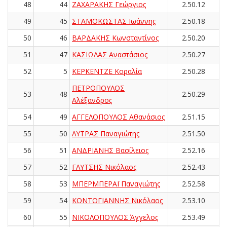
48
44
ΖΑΧΑΡΑΚΗΣ Γεώργιος
2.50.12
49
45
ΣΤΑΜΟΚΩΣΤΑΣ Ιωάννης
2.50.18
50
46
ΒΑΡΔΑΚΗΣ Κωνσταντίνος
2.50.20
51
47
ΚΑΣΙΩΛΑΣ Αναστάσιος
2.50.27
52
5
ΚΕΡΚΕΝΤΖΕ Κοραλία
2.50.28
ΠΕΤΡΟΠΟΥΛΟΣ
53
48
2.50.29
Αλέξανδρος
54
49
ΑΓΓΕΛΟΠΟΥΛΟΣ Αθανάσιος
2.51.15
55
50
ΛΥΤΡΑΣ Παναγιώτης
2.51.50
56
51
ΑΝΔΡΙΑΝΗΣ Βασίλειος
2.52.16
57
52
ΓΛΥΤΣΗΣ Νικόλαος
2.52.43
58
53
ΜΠΕΡΜΠΕΡΑΪ Παναγιώτης
2.52.58
59
54
ΚΟΝΤΟΓΙΑΝΝΗΣ Νικόλαος
2.53.10
60
55
ΝΙΚΟΛΟΠΟΥΛΟΣ Άγγελος
2.53.49