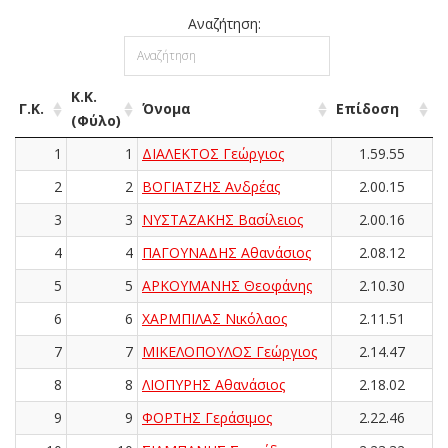
Αναζήτηση:
Κ.Κ.
Γ.Κ.
Όνομα
Επίδοση
(Φύλο)
1
1
ΔΙΑΛΕΚΤΟΣ Γεώργιος
1.59.55
2
2
ΒΟΓΙΑΤΖΗΣ Ανδρέας
2.00.15
3
3
ΝΥΣΤΑΖΑΚΗΣ Βασίλειος
2.00.16
4
4
ΠΑΓΟΥΝΑΔΗΣ Αθανάσιος
2.08.12
5
5
ΑΡΚΟΥΜΑΝΗΣ Θεοφάνης
2.10.30
6
6
ΧΑΡΜΠΙΛΑΣ Νικόλαος
2.11.51
7
7
ΜΙΚΕΛΟΠΟΥΛΟΣ Γεώργιος
2.14.47
8
8
ΛΙΟΠΥΡΗΣ Αθανάσιος
2.18.02
9
9
ΦΟΡΤΗΣ Γεράσιμος
2.22.46