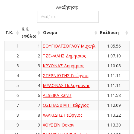
Αναζήτηση:
Κ.Κ.
Γ.Κ.
Όνομα
Επίδοση
(Φύλο)
1
1
ΣΟΥΓΙΟΛΤΖΟΓΛΟΥ Μιχαήλ
1.05.56
2
2
ΤΖΕΦΑΛΗΣ Δημήτριος
1.07.10
3
3
ΚΡΥΩΝΑΣ Δημήτριος
1.10.08
4
4
ΣΤΕΡΝΙΩΤΗΣ Γεώργιος
1.11.11
5
4
ΜΥΛΩΝΑΣ Πολυχρόνης
1.11.11
6
6
ALSEIKA Kalvis
1.11.58
7
7
ΟΣΕΠΑΣΒΙΛΗ Γεώργιος
1.12.09
8
8
ΧΑΛΚΙΔΗΣ Γεώργιος
1.13.22
9
9
ΧΟΥΣΕΪΝ Οσκαν
1.13.30