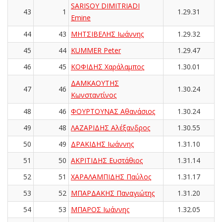
SARISOY DIMITRIADI
43
1
1.29.31
Emine
44
43
ΜΗΤΣΙΒΕΛΗΣ Ιωάννης
1.29.32
45
44
KUMMER Peter
1.29.47
46
45
ΚΟΦΙΔΗΣ Χαράλαμπος
1.30.01
ΔΑΜΚΑΟΥΤΗΣ
47
46
1.30.24
Κωνσταντίνος
48
46
ΦΟΥΡΤΟΥΝΑΣ Αθανάσιος
1.30.24
49
48
ΛΑΖΑΡΙΔΗΣ Αλέξανδρος
1.30.55
50
49
ΔΡΑΚΙΔΗΣ Ιωάννης
1.31.10
51
50
ΑΚΡΙΤΙΔΗΣ Ευστάθιος
1.31.14
52
51
ΧΑΡΑΛΑΜΠΙΔΗΣ Παύλος
1.31.17
53
52
ΜΠΑΡΔΑΚΗΣ Παναγιώτης
1.31.20
54
53
ΜΠΑΡΟΣ Ιωάννης
1.32.05