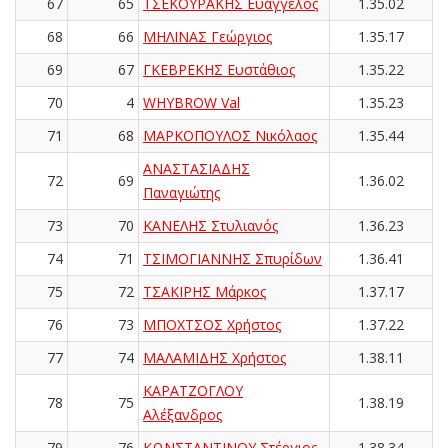
67
65
ΤΣΕΚΟΥΡΑΚΗΣ Ευάγγελος
1.35.02
68
66
ΜΗΛΙΝΑΣ Γεώργιος
1.35.17
69
67
ΓΚΕΒΡΕΚΗΣ Ευστάθιος
1.35.22
70
4
WHYBROW Val
1.35.23
71
68
ΜΑΡΚΟΠΟΥΛΟΣ Νικόλαος
1.35.44
ΑΝΑΣΤΑΣΙΑΔΗΣ
72
69
1.36.02
Παναγιώτης
73
70
ΚΑΝΕΛΗΣ Στυλιανός
1.36.23
74
71
ΤΣΙΜΟΓΙΑΝΝΗΣ Σπυρίδων
1.36.41
75
72
ΤΣΑΚΙΡΗΣ Μάρκος
1.37.17
76
73
ΜΠΟΧΤΣΟΣ Χρήστος
1.37.22
77
74
ΜΑΛΑΜΙΔΗΣ Χρήστος
1.38.11
ΚΑΡΑΤΖΟΓΛΟΥ
78
75
1.38.19
Αλέξανδρος
79
76
ΚΩΝΣΤΑΝΤΙΝΟΥ Στέργιος
1.38.34