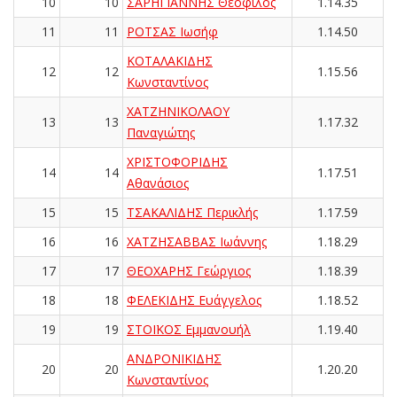
10
10
ΣΑΡΗΓΙΑΝΝΗΣ Θεόφιλος
1.14.35
11
11
ΡΟΤΣΑΣ Ιωσήφ
1.14.50
ΚΟΤΑΛΑΚΙΔΗΣ
12
12
1.15.56
Κωνσταντίνος
ΧΑΤΖΗΝΙΚΟΛΑΟΥ
13
13
1.17.32
Παναγιώτης
ΧΡΙΣΤΟΦΟΡΙΔΗΣ
14
14
1.17.51
Αθανάσιος
15
15
ΤΣΑΚΑΛΙΔΗΣ Περικλής
1.17.59
16
16
ΧΑΤΖΗΣΑΒΒΑΣ Ιωάννης
1.18.29
17
17
ΘΕΟΧΑΡΗΣ Γεώργιος
1.18.39
18
18
ΦΕΛΕΚΙΔΗΣ Ευάγγελος
1.18.52
19
19
ΣΤΟΪΚΟΣ Εμμανουήλ
1.19.40
ΑΝΔΡΟΝΙΚΙΔΗΣ
20
20
1.20.20
Κωνσταντίνος