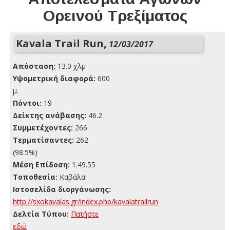
Ορεινού Τρεξίματος
Kavala Trail Run,
12/03/2017
Απόσταση:
13.0 χλμ
Yψομετρική διαφορά:
600
μ.
Πόντοι:
19
Δείκτης ανάβασης:
46.2
Συμμετέχοντες:
266
Τερματίσαντες:
262
(98.5%)
Μέση Επίδοση:
1.49.55
Τοποθεσία:
Καβάλα
Ιστοσελίδα διοργάνωσης:
http://sxokavalas.gr/index.php/kavalatrailrun
Δελτία Τύπου:
Πατήστε
εδώ