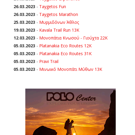
26.03.2023
-
Taygetos Fun
26.03.2023
-
Taygetos Marathon
25.03.2023
-
Μυρμιδόνων Άθλος
19.03.2023
-
Kavala Trail Run 13K
12.03.2023
-
Μονοπάτια Κνωσού - Γιούχτα 22Κ
05.03.2023
-
Platanakia Eco Routes 12K
05.03.2023
-
Platanakia Eco Routes 31K
05.03.2023
-
Pravi Trail
05.03.2023
-
Μινωικό Μονοπάτι Μύθων 13Κ