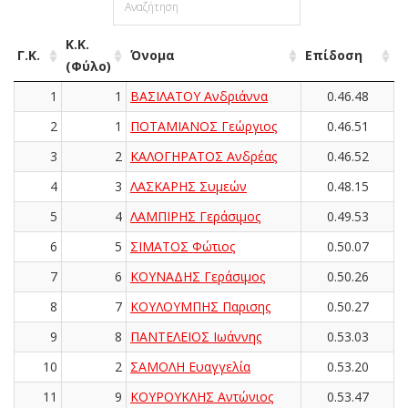
Κ.Κ.
Γ.Κ.
Όνομα
Επίδοση
(Φύλο)
1
1
ΒΑΣΙΛΑΤΟΥ Ανδριάννα
0.46.48
2
1
ΠΟΤΑΜΙΑΝΟΣ Γεώργιος
0.46.51
3
2
ΚΑΛΟΓΗΡΑΤΟΣ Ανδρέας
0.46.52
4
3
ΛΑΣΚΑΡΗΣ Συμεών
0.48.15
5
4
ΛΑΜΠΙΡΗΣ Γεράσιμος
0.49.53
6
5
ΣΙΜΑΤΟΣ Φώτιος
0.50.07
7
6
ΚΟΥΝΑΔΗΣ Γεράσιμος
0.50.26
8
7
ΚΟΥΛΟΥΜΠΗΣ Παρισης
0.50.27
9
8
ΠΑΝΤΕΛΕΙΟΣ Ιωάννης
0.53.03
10
2
ΣΑΜΟΛΗ Ευαγγελία
0.53.20
11
9
ΚΟΥΡΟΥΚΛΗΣ Αντώνιος
0.53.47