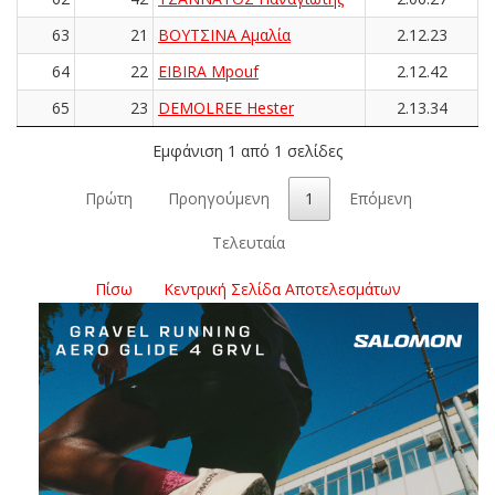
63
21
ΒΟΥΤΣΙΝΑ Αμαλία
2.12.23
64
22
EIBIRA Mpouf
2.12.42
65
23
DEMOLREE Hester
2.13.34
Εμφάνιση 1 από 1 σελίδες
Πρώτη
Προηγούμενη
1
Επόμενη
Τελευταία
Πίσω
Κεντρική Σελίδα Αποτελεσμάτων