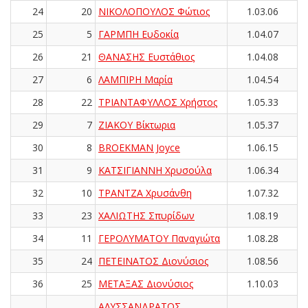
24
20
ΝΙΚΟΛΟΠΟΥΛΟΣ Φώτιος
1.03.06
25
5
ΓΑΡΜΠΗ Ευδοκία
1.04.07
26
21
ΘΑΝΑΣΗΣ Ευστάθιος
1.04.08
27
6
ΛΑΜΠΙΡΗ Μαρία
1.04.54
28
22
ΤΡΙΑΝΤΑΦΥΛΛΟΣ Χρήστος
1.05.33
29
7
ΖΙΑΚΟΥ Βίκτωρια
1.05.37
30
8
BROEKMAN Joyce
1.06.15
31
9
ΚΑΤΣΙΓΙΑΝΝΗ Χρυσούλα
1.06.34
32
10
ΤΡΑΝΤΖΑ Χρυσάνθη
1.07.32
33
23
ΧΑΛΙΩΤΗΣ Σπυρίδων
1.08.19
34
11
ΓΕΡΟΛΥΜΑΤΟΥ Παναγιώτα
1.08.28
35
24
ΠΕΤΕΙΝΑΤΟΣ Διονύσιος
1.08.56
36
25
ΜΕΤΑΞΑΣ Διονύσιος
1.10.03
ΑΛΥΣΣΑΝΔΡΑΤΟΣ