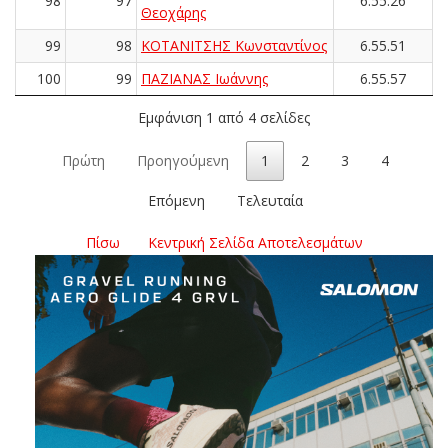
98
97
6.55.26
Θεοχάρης
99
98
ΚΟΤΑΝΙΤΣΗΣ Κωνσταντίνος
6.55.51
100
99
ΠΑΖΙΑΝΑΣ Ιωάννης
6.55.57
Εμφάνιση 1 από 4 σελίδες
Πρώτη
Προηγούμενη
1
2
3
4
Επόμενη
Τελευταία
Πίσω
Κεντρική Σελίδα Αποτελεσμάτων