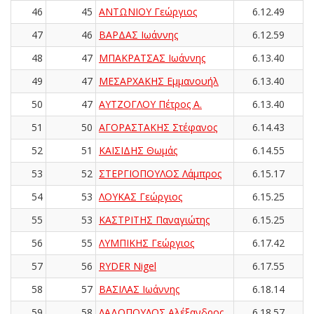
46
45
ΑΝΤΩΝΙΟΥ Γεώργιος
6.12.49
47
46
ΒΑΡΔΑΣ Ιωάννης
6.12.59
48
47
ΜΠΑΚΡΑΤΣΑΣ Ιωάννης
6.13.40
49
47
ΜΕΣΑΡΧΑΚΗΣ Εμμανουήλ
6.13.40
50
47
ΑΥΤΖΟΓΛΟΥ Πέτρος Α.
6.13.40
51
50
ΑΓΟΡΑΣΤΑΚΗΣ Στέφανος
6.14.43
52
51
ΚΑΪΣΙΔΗΣ Θωμάς
6.14.55
53
52
ΣΤΕΡΓΙΟΠΟΥΛΟΣ Λάμπρος
6.15.17
54
53
ΛΟΥΚΑΣ Γεώργιος
6.15.25
55
53
ΚΑΣΤΡΙΤΗΣ Παναγιώτης
6.15.25
56
55
ΛΥΜΠΙΚΗΣ Γεώργιος
6.17.42
57
56
RYDER Nigel
6.17.55
58
57
ΒΑΣΙΛΑΣ Ιωάννης
6.18.14
59
58
ΛΑΔΟΠΟΥΛΟΣ Αλέξανδρος
6.18.57