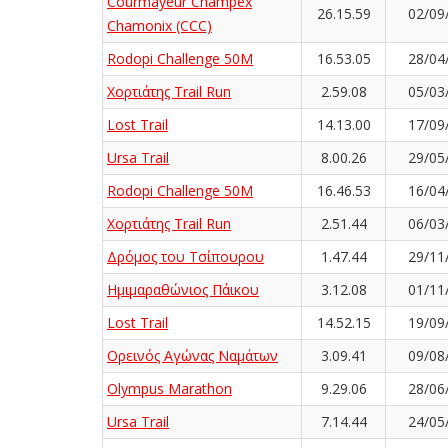
Courmayeur Champex
26.15.59
02/09
Chamonix (CCC)
Rodopi Challenge 50M
16.53.05
28/04
Χορτιάτης Trail Run
2.59.08
05/03
Lost Trail
14.13.00
17/09
Ursa Trail
8.00.26
29/05
Rodopi Challenge 50M
16.46.53
16/04
Χορτιάτης Trail Run
2.51.44
06/03
Δρόμος του Τσίπουρου
1.47.44
29/11
Ημιμαραθώνιος Πάικου
3.12.08
01/11
Lost Trail
14.52.15
19/09
Ορεινός Αγώνας Ναμάτων
3.09.41
09/08
Olympus Marathon
9.29.06
28/06
Ursa Trail
7.14.44
24/05