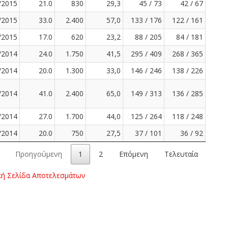
/2015
21.0
830
29,3
45 / 73
42 / 67
/2015
33.0
2.400
57,0
133 / 176
122 / 161
/2015
17.0
620
23,2
88 / 205
84 / 181
/2014
24.0
1.750
41,5
295 / 409
268 / 365
/2014
20.0
1.300
33,0
146 / 246
138 / 226
/2014
41.0
2.400
65,0
149 / 313
136 / 285
/2014
27.0
1.700
44,0
125 / 264
118 / 248
/2014
20.0
750
27,5
37 / 101
36 / 92
Προηγούμενη
1
2
Επόμενη
Τελευταία
κή Σελίδα Αποτελεσμάτων