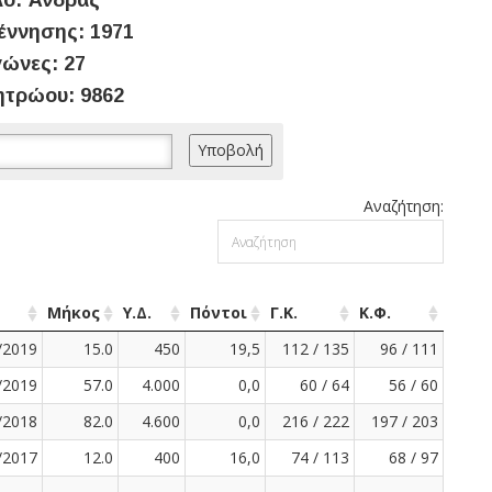
ο: Άνδρας
έννησης: 1971
ώνες: 27
ητρώου: 9862
Αναζήτηση:
Μήκος
Υ.Δ.
Πόντοι
Γ.Κ.
Κ.Φ.
/2019
15.0
450
19,5
112 / 135
96 / 111
/2019
57.0
4.000
0,0
60 / 64
56 / 60
/2018
82.0
4.600
0,0
216 / 222
197 / 203
/2017
12.0
400
16,0
74 / 113
68 / 97