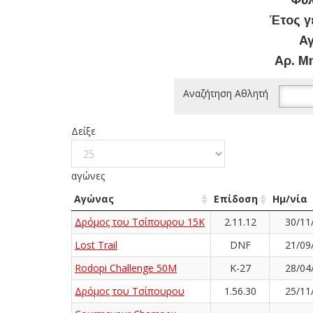
Φύλ
Έτος γ
Αγ
Αρ. Μ
Αναζήτηση Αθλητή
Δείξε
αγώνες
Αγώνας
Επίδοση
Ημ/νία
Δρόμος του Τσίπουρου 15Κ
2.11.12
30/11
Lost Trail
DNF
21/09
Rodopi Challenge 50M
K-27
28/04
Δρόμος του Τσίπουρου
1.56.30
25/11