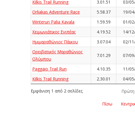
Kilkis Trail Running
3.01.51
03/05
Orliakas Adventure Race
5.58.37
19/04
Winterun Palia Kavala
1.59.59
01/02
Χειμωνιάτικος Ενιπέας
4.19.52
14/12
Ημιμαραθώνιος Πάικου
3.07.04
02/11
Ορειβατικός Μαραθώνιος
7.01.29
07/09
Ολύμπου
Paggaio Trail Run
4.10.35
11/05
Kilkis Trail Running
2.30.01
04/05
Εμφάνιση 1 από 2 σελίδες
Πρώτη
Πίσω
Κεντρι