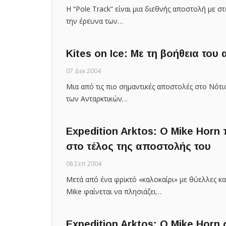
Η “Pole Track” είναι μια διεθνής αποστολή με 
την έρευνα των…
Kites on Ice: Με τη βοήθεια του
07 Δεκ 2004
Μια από τις πιο σημαντικές αποστολές στο Νότιο
των Ανταρκτικών…
Expedition Arktos: Ο Mike Horn 
στο τέλος της αποστολής του
08 Σεπ 2004
Μετά από ένα φρικτό «καλοκαίρι» με θύελλες και
Mike φαίνεται να πλησιάζει…
Expedition Arktos: O Mike Horn 