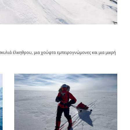
 σκυλιά έλκηθρου, μια χούφτα εμπειρογνώμονες και μια μικρή