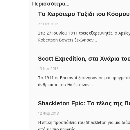
Περισσότερα...
Το Χειρότερο Ταξίδι του Κόσμου
27 Οκτ 2016
Στις 27 Ιουνίου 1911 τρεις εξερευνητές, ο Apsley
Robertson Bowers ξεκίνησαν…
Scott Expedition, στα Χνάρια του
13 Νοε 2013
To 1911 οι Βρετανοί ξεκίνησαν σε μία πραγματ
άνθρωποι που θα έφταναν…
Shackleton Epic: Το τέλος της Πε
12 Φεβ 2013
Η επική προσπάθεια του Shackleton για μια διάσ
από τις πιο ηρωικές…