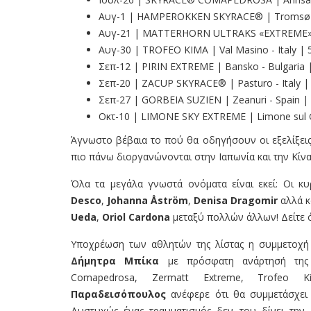
Αυγ-1 | HAMPEROKKEN SKYRACE® | Tromsø -
Αυγ-21 | MATTERHORN ULTRAKS «EXTREME» | 
Αυγ-30 | TROFEO KIMA | Val Masino - Italy |
Σεπ-12 | PIRIN EXTREME | Bansko - Bulgaria 
Σεπ-20 | ZACUP SKYRACE® | Pasturo - Italy 
Σεπ-27 | GORBEIA SUZIEN | Zeanuri - Spain |
Οκτ-10 | LIMONE SKY EXTREME | Limone sul Ga
Άγνωστο βέβαια το πού θα οδηγήσουν οι εξελίξεις
πιο πάνω διοργανώνονται στην Ιαπωνία και την Κίν
Όλα τα μεγάλα γνωστά ονόματα είναι εκεί: Οι κ
Desco
,
Johanna
Å
str
ö
m
,
Denisa
Dragomir
αλλά κ
Ueda
,
Oriol
Cardona
μεταξύ πολλών άλλων! Δείτε 
Υποχρέωση των αθλητών της λίστας η συμμετοχή
Δήμητρα Μπίκα
με πρόσφατη ανάρτησή της 
Comapedrosa, Ζermatt Extreme, Trofe
Παραδεισόπουλος
ανέφερε ότι θα συμμετάσχει 
Δυστυχώς ένας τραυματισμός δεν του δίνει την 