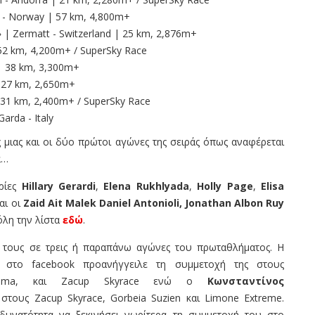
 Norway | 57 km, 4,800m+
Zermatt - Switzerland | 25 km, 2,876m+
 52 km, 4,200m+ / SuperSky Race
| 38 km, 3,300m+
| 27 km, 2,650m+
 31 km, 2,400m+ / SuperSky Race
rda - Italy
 μιας και οι δύο πρώτοι αγώνες της σειράς όπως αναφέρεται
α…
υρίες
Hillary
Gerardi
,
Elena Rukhlyada
,
Holly
Page
,
Elisa
αι οι
Zaid
Ait
Malek
Daniel
Antonioli
,
Jonathan
Albon Ruy
όλη την λίστα
εδώ
.
 τους σε τρεις ή παραπάνω αγώνες του πρωταθλήματος. Η
στο facebook προανήγγειλε τη συμμετοχή της στους
o Kima, και Ζacup Skyrace ενώ ο
Κωνσταντίνος
στους Zacup Skyrace, Gorbeia Suzien και Limone Extreme.
δυνατότητα να ξεκινήσει νωρίτερα τη συμμετοχή του στο