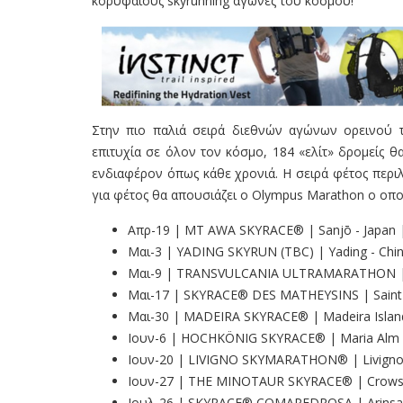
κορυφαίους skyrunning αγώνες του κόσμου!
Στην πιο παλιά σειρά διεθνών αγώνων ορεινού τ
επιτυχία σε όλον τον κόσμο, 184 «ελίτ» δρομείς 
ενδιαφέρον όπως κάθε χρονιά. Η σειρά φέτος περι
για φέτος θα απουσιάζει ο Olympus Marathon ο οπο
Απρ-19 | MT AWA SKYRACE® | Sanjō - Japan 
Μαι-3 | YADING SKYRUN (TBC) | Yading - Chi
Μαι-9 | TRANSVULCANIA ULTRAMARATHON | La
Μαι-17 | SKYRACE® DES MATHEYSINS | Saint-
Μαι-30 | MADEIRA SKYRACE® | Madeira Island 
Ιουν-6 | HOCHKÖNIG SKYRACE® | Maria Alm -
Ιουν-20 | LIVIGNO SKYMARATHON® | Livigno -
Ιουν-27 | THE MINOTAUR SKYRACE® | Crowsn
Ιουλ-26 | SKYRACE® COMAPEDROSA | Arinsal -