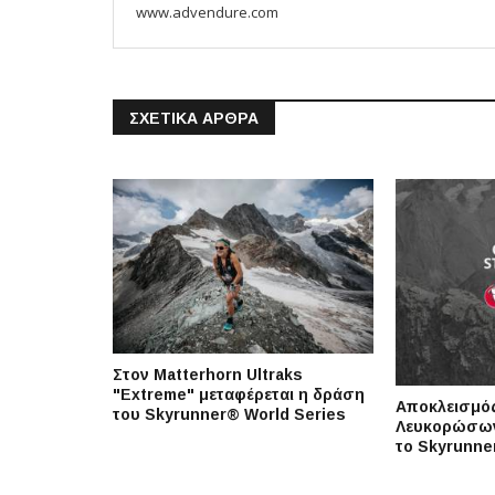
www.advendure.com
ΣΧΕΤΙΚΆ ΆΡΘΡΑ
Στον Matterhorn Ultraks
"Extreme" μεταφέρεται η δράση
Αποκλεισμό
του Skyrunner® World Series
Λευκορώσων
το Skyrunne