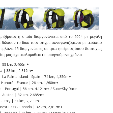
ρεξίματος η οποία διοργανώνεται από το 2004 με μεγάλη
θα δώσουν το δικό τους στίγμα συναγωνιζόμενοι με τεράστιο
λαμβάνει 15 διοργανώσεις σε τρεις ηπείρους όπου δυστυχώς
ίος μας είχε «καλομάθει» τα προηγούμενα χρόνια:
| 33 km, 2,400m+
na | 38 km, 2,819m+
 Palma Island - Spain | 74 km, 4,350m+
Honoré - France | 26 km, 1,980m+
- Portugal | 56 km, 4,121m+ / SuperSky Race
 Austria | 32 km, 2,685m+
 Italy | 34 km, 2,700m+
est Pass - Canada | 32 km, 2,817m+
 Andorra | 21 km, 2,280m+ / SuperSky Race