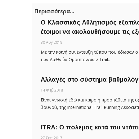
Περισσότερα...
O Κλασσικός Αθλητισμός εξαπλώ
έτοιμοι να ακολουθήσουμε τις εξε
30 Αυγ 2018
Με την κοινή συνέντευξη τύπου που έδωσαν ο 
των Διεθνών Ομοσπονδιών Τrail…
Αλλαγές στο σύστημα βαθμολόγ
14 Φεβ 2018
Είναι γνωστή εδώ και καιρό η προσπάθεια της 
βουνού, της International Trail Running Associa
ITRA: Ο πόλεμος κατά του ντόπι
27 Σεπ 2017