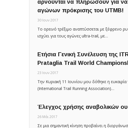
αρνούνται να πληρώσουν για να
αγώνων πρόκρισης του UTMB!
30 Ιουν 2017
To ορεινό τρέξιμο αναπτύσσεται με ξέφρενο ρ
ισχύει για τους αγώνες ultra-trail, με…
Ετήσια Γενική Συνέλευση της I
Prataglia Trail World Champions
23 Ιουν 2017
Την Κυριακή 11 Ιουνίου μου δόθηκε η ευκαιρία
(Ιnternational Τrail Running Association)…
Έλεγχος χρήσης αναβολικών ουσ
26 Μάι 2017
Σε μια σημαντική κίνηση προβαίνει η διοργάνωση 