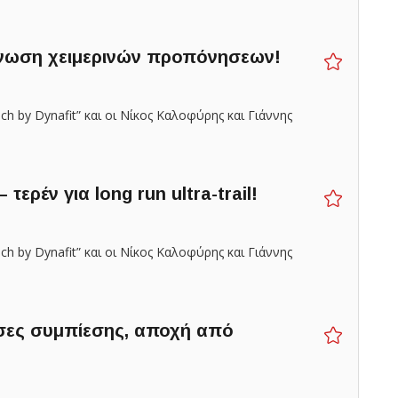
νωση χειμερινών προπόνησεων!
h by Dynafit” και οι Νίκος Καλοφύρης και Γιάννης
 τερέν για long run ultra-trail!
h by Dynafit” και οι Νίκος Καλοφύρης και Γιάννης
σες συμπίεσης, αποχή από