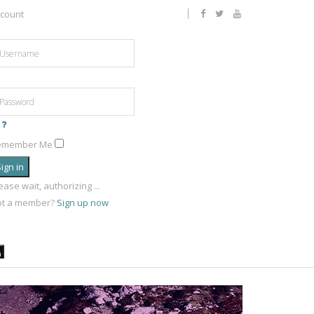
count
emember Me
ign in
ease wait, authorizing ...
ot a member?
Sign up now