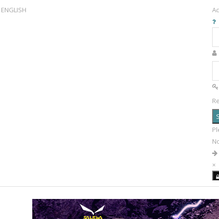
ENGLISH
Ac
R
S
Pl
N
×