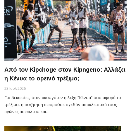
Από τον Kipchoge στον Kipngeno: Aλλάζει
η Κένυα το ορεινό τρέξιμο;
23 Ιουλ 2026
Για δεκαετίες, όταν ακουγόταν η λέξη “Κένυα” όσο αφορά το
τρέξιμο, η συζήτηση αφορούσε σχεδόν αποκλειστικά τους
αγώνες ασφάλτου και…