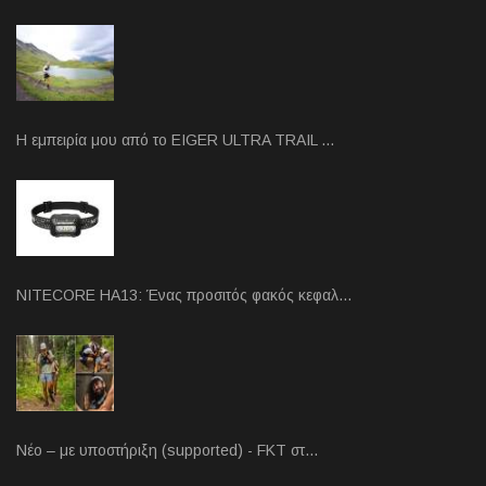
Η εμπειρία μου από το EIGER ULTRA TRAIL …
NITECORE HA13: Ένας προσιτός φακός κεφαλ…
Νέο – με υποστήριξη (supported) - FKT στ…