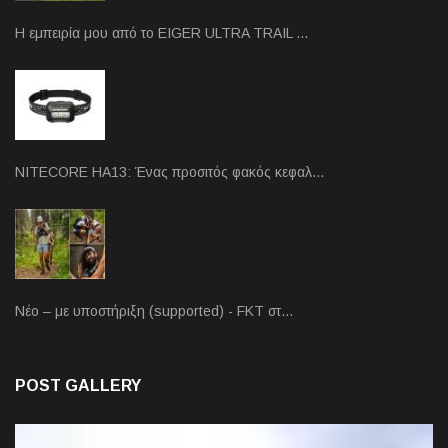
Η εμπειρία μου από το EIGER ULTRA TRAIL …
NITECORE HA13: Ένας προσιτός φακός κεφαλ…
Νέο – με υποστήριξη (supported) - FKT στ…
POST GALLERY