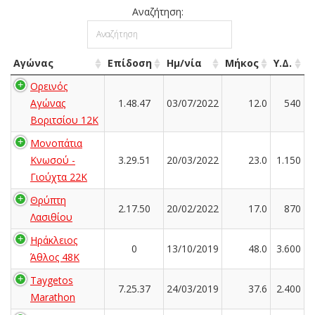
Αναζήτηση:
Αγώνας
Επίδοση
Ημ/νία
Μήκος
Υ.Δ.
Ορεινός
Αγώνας
1.48.47
03/07/2022
12.0
540
Βοριτσίου 12Κ
Μονοπάτια
Κνωσού -
3.29.51
20/03/2022
23.0
1.150
Γιούχτα 22Κ
Θρύπτη
2.17.50
20/02/2022
17.0
870
Λασιθίου
Ηράκλειος
0
13/10/2019
48.0
3.600
Άθλος 48K
Taygetos
7.25.37
24/03/2019
37.6
2.400
Marathon