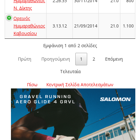
Ημιμαραθώνιος
2.26.35
30/11/2014
21.0
800
Ν. Δίκτης
Ορεινός
Ημιμαραθώνιος
3.13.12
21/09/2014
21.0
1.100
Καβουσίου
Εμφάνιση 1 από 2 σελίδες
Πρώτη
Προηγούμενη
1
2
Επόμενη
Τελευταία
Πίσω
Κεντρική Σελίδα Αποτελεσμάτων