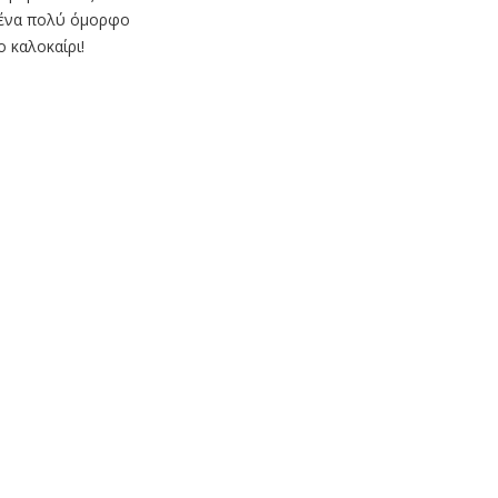
ν ένα πολύ όμορφο
 καλοκαίρι!