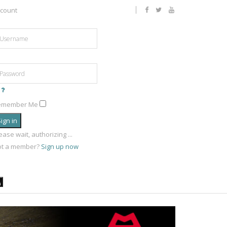
count
emember Me
ign in
ease wait, authorizing ...
ot a member?
Sign up now