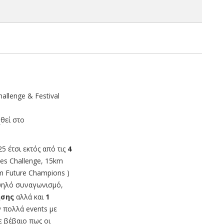
allenge & Festival
θεί στο
5 έτσι εκτός από τις
4
es Challenge, 15km
m Future Champions )
υψηλό συναγωνισμό,
ησης
αλλά και
1
 πολλά events με
ε βέβαιο πως οι