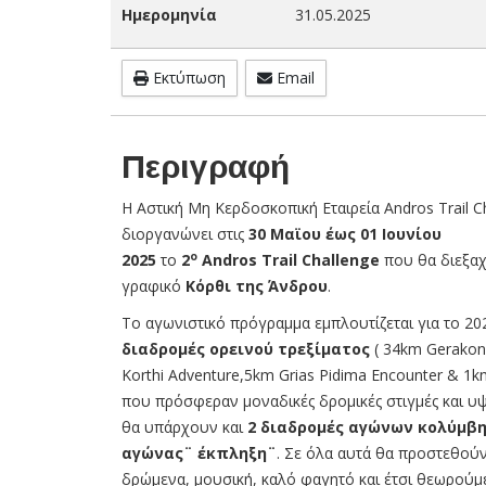
Ημερομηνία
31.05.2025
Εκτύπωση
Email
Περιγραφή
Η Αστική Μη Κερδοσκοπική Εταιρεία Andros Trail Ch
διοργανώνει στις
30 Μαϊου έως 01 Ιουνίου
ο
2025
το
2
Andros
Trail
Challenge
που θα διεξαχ
γραφικό
Κόρθι της Άνδρου
.
Το αγωνιστικό πρόγραμμα εμπλουτίζεται για το 202
διαδρομές
ορεινού τρεξίματος
( 34km Gerakon
Korthi Adventure,5km Grias Pidima Encounter & 1k
που πρόσφεραν μοναδικές δρομικές στιγμές και 
θα υπάρχουν και
2 διαδρομές αγώνων κολύμβ
αγώνας¨ έκπληξη¨
. Σε όλα αυτά θα προστεθούν
δρώμενα, μουσική, καλό φαγητό και έτσι θεωρούμ