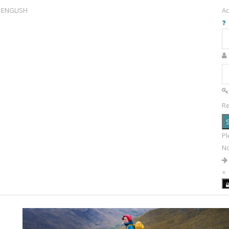
ENGLISH
Ac
R
S
Pl
N
×