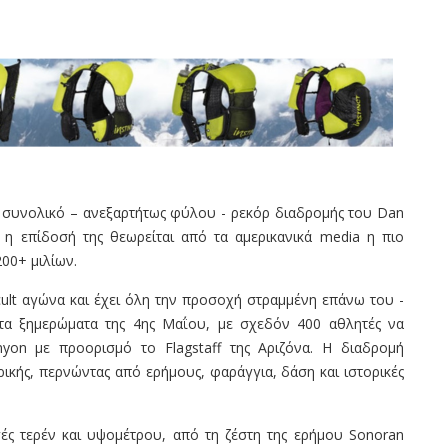
 το συνολικό – ανεξαρτήτως φύλου - ρεκόρ διαδρομής του Dan
η επίδοσή της θεωρείται από τα αμερικανικά media η πιο
200+ μιλίων.
cult αγώνα και έχει όλη την προσοχή στραμμένη επάνω του -
 τα ξημερώματα της 4ης Μαΐου, με σχεδόν 400 αθλητές να
yon με προορισμό το Flagstaff της Αριζόνα. Η διαδρομή
ρικής, περνώντας από ερήμους, φαράγγια, δάση και ιστορικές
ές τερέν και υψομέτρου, από τη ζέστη της ερήμου Sonoran