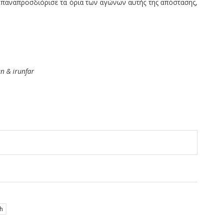
α επαναπροσδιόρισε τα όρια των αγώνων αυτής της απόστασης,
n & irunfar
th