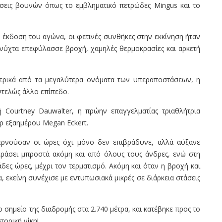
άσεις βουνών όπως το εμβληματικό πετρώδες Mingus και το
 έκδοση του αγώνα, οι φετινές συνθήκες στην εκκίνηση ήταν
η νύχτα επεφύλασσε βροχή, χαμηλές θερμοκρασίες και αρκετή
 μερικά από τα μεγαλύτερα ονόματα των υπεραποστάσεων, η
εντελώς άλλο επίπεδο.
 Courtney Dauwalter, η πρώην επαγγελματίας τριαθλήτρια
όρ εξαημέρου Megan Eckert.
ερνούσαν οι ώρες όχι μόνο δεν επιβράδυνε, αλλά αύξανε
εράσει μπροστά ακόμη και από όλους τους άνδρες, ενώ στη
δες ώρες, μέχρι τον τερματισμό. Ακόμη και όταν η βροχή και
, εκείνη συνέχισε με εντυπωσιακά μικρές σε διάρκεια στάσεις
 σημείο της διαδρομής στα 2.740 μέτρα, και κατέβηκε προς το
τορική νίκη!