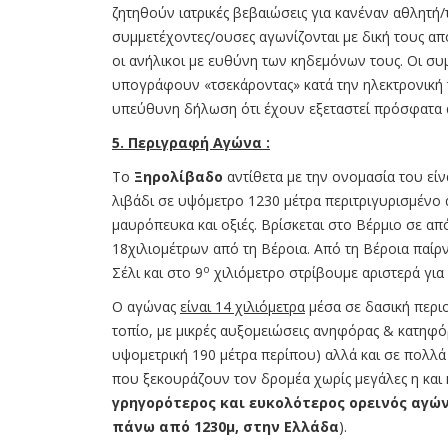
ζητηθούν ιατρικές βεβαιώσεις για κανέναν αθλητή/
συμμετέχοντες/ουσες αγωνίζονται με δική τους απ
οι ανήλικοι με ευθύνη των κηδεμόνων τους. Οι συ
υπογράφουν «τσεκάροντας» κατά την ηλεκτρονική
υπεύθυνη δήλωση ότι έχουν εξεταστεί πρόσφατα 
5. Περιγραφή Αγώνα :
Το
Ξηρολίβαδο
αντίθετα με την ονομασία του εί
λιβάδι σε υψόμετρο 1230 μέτρα περιτριγυρισμένο
μαυρόπευκα και οξιές. Βρίσκεται στο Βέρμιο σε α
18χιλιομέτρων από τη Βέροια. Από τη Βέροια παίρ
ο
Σέλι και στο 9
χιλιόμετρο στρίβουμε αριστερά για
Ο αγώνας
είναι 14 χιλιόμετρα
μέσα σε δασική περι
τοπίο, με μικρές αυξομειώσεις ανηφόρας & κατηφό
υψομετρική 190 μέτρα περίπου) αλλά και σε πολλά
που ξεκουράζουν τον δρομέα χωρίς μεγάλες η και 
γρηγορότερος και ευκολότερος ορεινός αγώ
πάνω από 1230μ, στην Ελλάδα
).