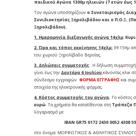
παιδικού Αγώνα 1300μ ηλικιών (7 ετών έως 1
Τον αγώνα υποστηρίζουν
ο Συνεταιρισμός Δια
Συνιδιοκτησίας Ξηρολιβάδου και ο Π.Ο.Ξ. (Π
Ξηρολιβάδου)
.
1. Ημερομηνία διεξαγωγής αγώνα 14χλμ
:
Κυρι
2. Ώρα και τόπος εκκίνησης 14χλμ:
09:15πμ απ
του χωριού Ξηρολίβαδο Βεροίας.
3. Δηλώσεις συμμετοχής
: Η δήλωση συμμετοχής
γίνει έως την
Δευτέρα 6 Ιουλίου
κάνοντας κλικ σ
σύνδεσμο εγγραφών
ΦΟΡΜΑ ΕΓΓΡΑΦΗΣ
και συμ
στοιχεία της ηλεκτρονικής φόρμας.
4. Κόστος συμμετοχής του αγώνα
.
Το κόστος σ
ευρώ
. Τα χρήματα θα κατατίθενται στη
Τράπεζα Π
λογαριασμό με
IBAN
GR75 0172 2430 0052 4308 5
στο όνομα: ΜΟΡΦΩΤΙΚΟΣ & ΑΘΛΗΤΙΚΟΣ ΣΥΛΛΟ