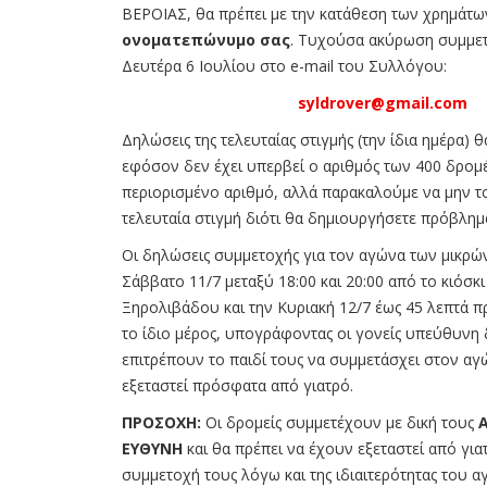
ΒΕΡΟΙΑΣ, θα πρέπει με την κατάθεση των χρημάτ
ονοματεπώνυμο σας
. Τυχούσα ακύρωση συμμετ
Δευτέρα 6 Ιουλίου στο e-mail του Συλλόγου:
syldrover@gmail.com
Δηλώσεις της τελευταίας στιγμής (την ίδια ημέρα) 
εφόσον δεν έχει υπερβεί ο αριθμός των 400 δρομέ
περιορισμένο αριθμό, αλλά παρακαλούμε να μην το
τελευταία στιγμή διότι θα δημιουργήσετε πρόβλη
Οι δηλώσεις συμμετοχής για τον αγώνα των μικρών
Σάββατο 11/7 μεταξύ 18:00 και 20:00 από το κιόσκ
Ξηρολιβάδου και την Κυριακή 12/7 έως 45 λεπτά π
το ίδιο μέρος, υπογράφοντας οι γονείς υπεύθυνη
επιτρέπουν το παιδί τους να συμμετάσχει στον αγώ
εξεταστεί πρόσφατα από γιατρό.
ΠΡΟΣΟΧΗ:
Οι δρομείς συμμετέχουν με δική τους
ΕΥΘΥΝΗ
και θα πρέπει να έχουν εξεταστεί από για
συμμετοχή τους λόγω και της ιδιαιτερότητας του α