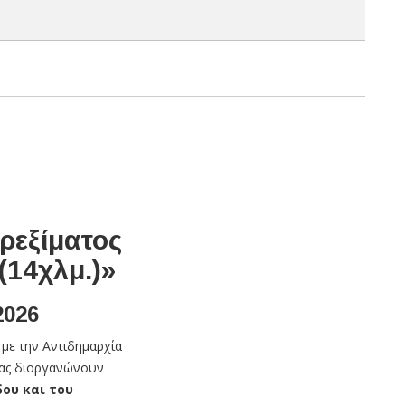
ρεξίματος
(14χλμ.)»
2026
με την Αντιδημαρχία
λας διοργανώνουν
δου
και του