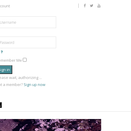
count
emember Me
ign in
ease wait, authorizing ...
ot a member?
Sign up now