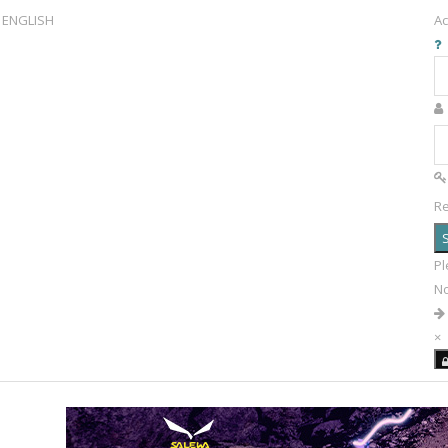
ENGLISH
Ac
R
S
Pl
N
×