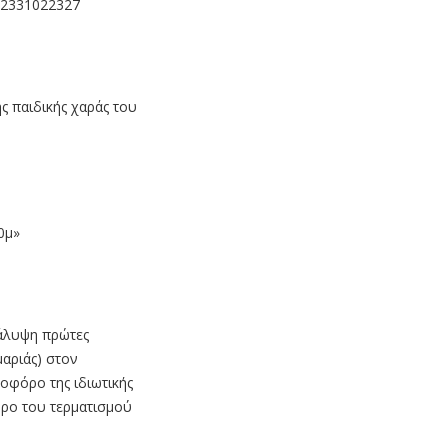
 2331022327
ς παιδικής χαράς του
0μ»
κάλυψη πρώτες
αριάς) στον
νοφόρο της ιδιωτικής
ώρο του τερματισμού