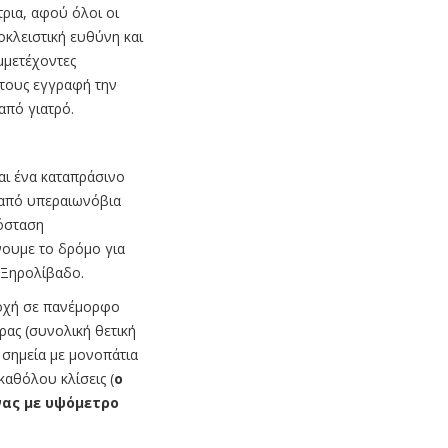
τρια, αφού όλοι οι
οκλειστική ευθύνη και
μμετέχοντες
 τους εγγραφή την
από γιατρό.
ναι ένα καταπράσινο
 από υπεραιωνόβια
πόσταση
νουμε το δρόμο για
 Ξηρολίβαδο.
οχή σε πανέμορφο
ρας (συνολική θετική
 σημεία με μονοπάτια
καθόλου κλίσεις (
ο
νας με υψόμετρο