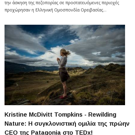
την άσκηση της πεζοπορίας σε προστατευόμενες περιοχές
προχώρησαν η Ελληνική Ομοσπονδία Ορειβασίας…
Kristine McDivitt Tompkins - Rewilding
Nature: Η συγκλονιστική ομιλία της πρώην
CEO της Patagonia στο TEDx!