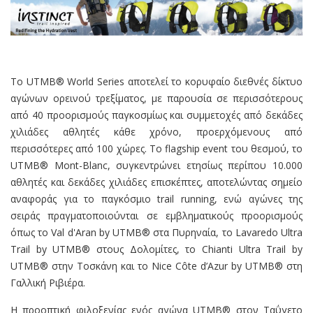
Το UTMB® World Series αποτελεί το κορυφαίο διεθνές δίκτυο
αγώνων ορεινού τρεξίματος, με παρουσία σε περισσότερους
από 40 προορισμούς παγκοσμίως και συμμετοχές από δεκάδες
χιλιάδες αθλητές κάθε χρόνο, προερχόμενους από
περισσότερες από 100 χώρες. Το flagship event του θεσμού, το
UTMB® Mont-Blanc, συγκεντρώνει ετησίως περίπου 10.000
αθλητές και δεκάδες χιλιάδες επισκέπτες, αποτελώντας σημείο
αναφοράς για το παγκόσμιο trail running, ενώ αγώνες της
σειράς πραγματοποιούνται σε εμβληματικούς προορισμούς
όπως το Val d'Aran by UTMB® στα Πυρηναία, το Lavaredo Ultra
Trail by UTMB® στους Δολομίτες, το Chianti Ultra Trail by
UTMB® στην Τοσκάνη και το Nice Côte d’Azur by UTMB® στη
Γαλλική Ριβιέρα.
Η προοπτική φιλοξενίας ενός αγώνα UTMB® στον Ταΰγετο