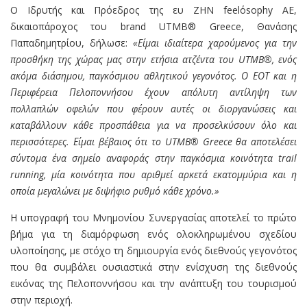
Ο Ιδρυτής και Πρόεδρος της ευ ΖΗΝ feelόsophy AE,
δικαιοπάροχος του brand UTMB® Greece, Θανάσης
Παπαδημητρίου, δήλωσε:
«Είμαι ιδιαίτερα χαρούμενος για την
προσθήκη της χώρας μας στην ετήσια ατζέντα του
UTMB
®, ενός
ακόμα διάσημου, παγκόσμιου αθλητικού γεγονότος. Ο ΕΟΤ και η
Περιφέρεια Πελοποννήσου έχουν απόλυτη αντίληψη των
πολλαπλών οφελών που φέρουν αυτές οι διοργανώσεις και
καταβάλλουν κάθε προσπάθεια για να προσελκύσουν όλο και
περισσότερες. Είμαι βέβαιος ότι το
UTMB
®
Greece
θα αποτελέσει
σύντομα ένα σημείο αναφοράς στην παγκόσμια κοινότητα
trail
running
, μία κοινότητα που αριθμεί αρκετά εκατομμύρια και η
οποία μεγαλώνει με διψήφιο ρυθμό κάθε χρόνο.»
Η υπογραφή του Μνημονίου Συνεργασίας αποτελεί το πρώτο
βήμα για τη διαμόρφωση ενός ολοκληρωμένου σχεδίου
υλοποίησης, με στόχο τη δημιουργία ενός διεθνούς γεγονότος
που θα συμβάλει ουσιαστικά στην ενίσχυση της διεθνούς
εικόνας της Πελοποννήσου και την ανάπτυξη του τουρισμού
στην περιοχή.