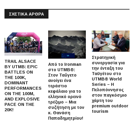
ΣΧΕΤΙΚΆ ΆΡΘΡΑ
Στρατηγική
TRAIL ALSACE
συνεργασία για
Από το Ironman
BY UTMB: EPIC
την ένταξη του
στο UTMB®:
BATTLES ON
Ταϋγέτου στο
Στον Ταΰγετο
THE 100K,
UTMB® World
ανοίγει ένα
DOMINANT
Series – Η
τεράστιο
PERFORMANCES
Πελοπόννησος
κεφάλαιο για το
ON THE 100M,
στον παγκόσμιο
ελληνικό ορεινό
AND EXPLOSIVE
χάρτη του
τρέξιμο – Μια
PACE ON THE
premium outdoor
συζήτηση με τον
20K!
tourism
κ. Θανάση
Παπαδημητρίου!