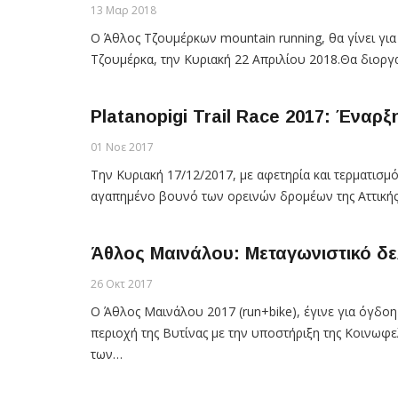
13 Μαρ 2018
Ο Άθλος Τζουμέρκων mountain running, θα γίνει γι
Τζουμέρκα, την Κυριακή 22 Απριλίου 2018.Θα διορ
Platanopigi Trail Race 2017: Έναρξ
01 Νοε 2017
Την Κυριακή 17/12/2017, με αφετηρία και τερματισμ
αγαπημένο βουνό των ορεινών δρομέων της Αττικής
Άθλος Μαινάλου: Μεταγωνιστικό δε
26 Οκτ 2017
Ο Άθλος Μαινάλου 2017 (run+bike), έγινε για όγδο
περιοχή της Βυτίνας με την υποστήριξη της Κοινωφ
των…