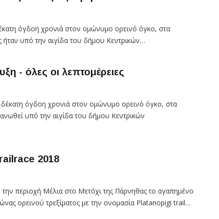
δέκατη όγδοη χρονιά στον ομώνυμο ορεινό όγκο, στα
ς ήταν υπό την αιγίδα του δήμου Κεντρικών…
ξη - όλες οι λεπτομέρειες
α δέκατη όγδοη χρονιά στον ομώνυμο ορεινό όγκο, στα
γανωθεί υπό την αιγίδα του δήμου Κεντρικών
ailrace 2018
μό την περιοχή Μέλια στο Μετόχι της Πάρνηθας το αγαπημένο
νας ορεινού τρεξίματος με την ονομασία Platanopigi trail…