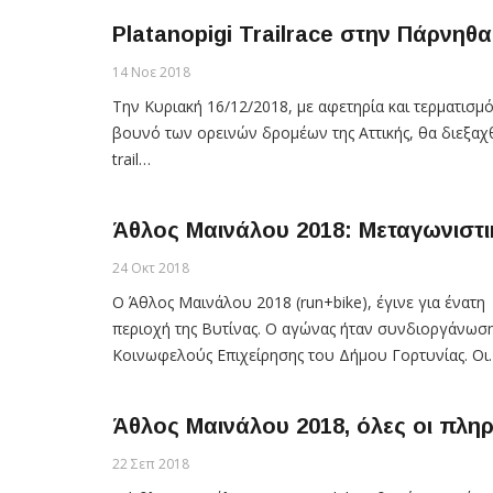
Platanopigi Trailrace στην Πάρνηθα
14 Νοε 2018
Την Κυριακή 16/12/2018, με αφετηρία και τερματισ
βουνό των ορεινών δρομέων της Αττικής, θα διεξαχθ
trail…
Άθλος Μαινάλου 2018: Μεταγωνιστι
24 Οκτ 2018
Ο Άθλος Μαινάλου 2018 (run+bike), έγινε για ένατ
περιοχή της Βυτίνας. Ο αγώνας ήταν συνδιοργάνωσ
Κοινωφελούς Επιχείρησης του Δήμου Γορτυνίας. Οι
Άθλος Μαινάλου 2018, όλες οι πλη
22 Σεπ 2018