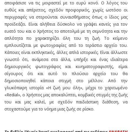
αποφάσισε να τις μοιραστεί με το ευρύ κονό. Ο λόγος του
ευθύς και απέριττος, σχεδόν προφορικός, χωρίς ωστόσο οι
περιγραφές να στερούνται συναισθήματος όπως ο ίδιος μας
προϊδεάζει. Είναι αλήθεια δύσκολο να γράψει κανείς για τον
ευατό του και ο Χρήστος το αποτολμά με τη σεμνότητα και την
απλότητα πο χαρακτηρίζει όλη του τη ζωή. Το κείμενο
εμπλουτίζεται με φωτογραφίες από το τεράστιο αρχείο του.
Κάποιες είναι εκπληκτικές, άλλες απλά ιστορικές. Είναι άλλωστε
γνωστό ότι, ανάμεσα στα άλλα, υπήρξε και ένας ιδιαίτερα
δημιουργικός φωτογράφος και κινηματογραφιστής, είμαι
σίγουρος ότι και αυτό το πλούσιο αρχείο του θα
δημοσιοποιηθεί κάποια στιγμή στο μέλλον. Από την
γλυκόπικρη ιστορία «Η ζωή μου όλη», μέχρι το χαριτωμένο
«Redial», ο Χρήστος μας αποκαλύπτει, κομβικές στιγμές της ζωής
του και μας καλεί, με σχεδόν παιδιάστικη διάθεση, να
στοχαστούμε για το νόημα μιας ζωής σε ρίσκο.
Το βιβλίο "Χωρίς Ίχνη" κυκλοφορεί από τις εκδόσεις
ΑΝΑΒΑΣΗ