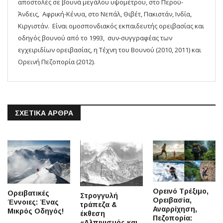
αποστολές σε βουνά μεγάλου υψομέτρου, στο Περού-
Άνδεις, Αφρική-Κένυα, στο Νεπάλ, Θιβέτ, Πακιστάν, Ινδία,
Κιργιστάν. Είναι ομοσπονδιακός εκπαιδευτής ορειβασίας και
οδηγός βουνού από το 1993, συν-συγγραφέας των
εγχειριδίων ορειβασίας, η Τέχνη του Βουνού (2010, 2011) και
Ορεινή Πεζοπορία (2012).
ΣΧΕΤΙΚΆ ΆΡΘΡΑ
Ορεινό Τρέξιμο,
Ορειβατικές
Στρογγυλή
Ορειβασία,
Έννοιες: Ένας
τράπεζα &
Αναρρίχηση,
Μικρός Οδηγός!
έκθεση
Πεζοπορία:
«Αλπινισμός και