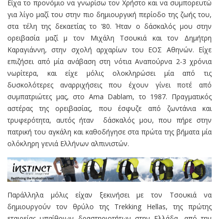
Είχα το προνόμιο να γνωρίσω τον Χρήστο και να συμπορευτώ
για λίγο μαζί του στην πιο δημιουργική περίοδο της ζωής του,
στα τέλη της δεκαετίας το ’80. Ήταν ο δάσκαλός μου στην
ορειβασία μαζί μ τον Μιχάλη Τσουκιά και τον Δημήτρη
Καραγιάννη, στην σχολή αρχαρίων του ΕΟΣ Αθηνών. Είχε
επιζήσει από μία ανάβαση στη νότια Αναπούρνα 2-3 χρόνια
νωρίτερα, και είχε μόλις ολοκληρώσει μία από τις
δυσκολότερες αναρριχήσεις που έχουν γίνει ποτέ από
συμπατριώτες μας, στο Ama Dablam, το 1987. Πραγματικός
αστέρας της ορειβασίας, που έσφυζε από ζωντάνια και
τρυφερότητα, αυτός ήταν δάσκαλός μου, που πήρε στην
πατρική του αγκάλη και καθοδήγησε στα πρώτα της βήματα μία
ολόκληρη γενιά Ελλήνων αλπινιστών.
Παράλληλα μόλις είχαν ξεκινήσει με τον Τσουκιά να
δημιουργούν τον θρύλο της Trekking Hellas, της πρώτης
εταιρείας υπαίθριων δραστηριοτήτων στην Ελλάδα, από την