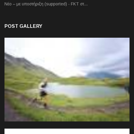
Νέο – με υποστήριξη (supported) - FKT στ…
POST GALLERY