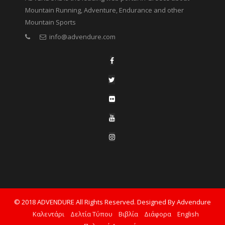
Mountain Running, Adventure, Endurance and other
Mountain Sports
info@advendure.com
© 2018 ADVENDURE All Rights Reserved. Designed By Advendure
Καλεντάρι
Δελτία Τύπου
Βιβλία
Διάφορα
English