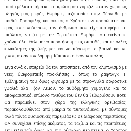
οποία μάλιστα πήρα και το πρώτο μου χαρτζιλίκι στον χώρο ως
οδηγός μιας μικρής, θυμάμαι, πεζοπορίας στην Πάρνηθα με
παιδιά. Προσφιλής και οικείος ο Χρήστος αντιπροσώπευε για
εμάς τους νεότερους τον άνθρωπο που είχε καταφέρει το
απόλυτο, να ζει με την Περιπέτεια. Θυμάμαι ότι εκείνα τα
χρόνια όλοι θέλαμε να παρατήσουμε τις σπουδές και τις άλλες
κανικότητες της ζωής μας και να πάρουμε τα βουνά και να
γίνουμε σαν τον Λάμπρη. Κάποιοι το έκαναν κιόλας.
Σιγά σιγά οι εταιρεία θα τον αποσπάσει από τον αλμπινισμό με
νέες, διαφορετικές προκλήσεις , όπως το ράφτινγκ. Η
εμβληματική του όμως φιγούρα με τα στρογγυλά σοφοστικέ
γυαλιά αλα Τζον Λέμον, το αυθόρμητο χαμόγελο και το
αποφασιστικό, επίμονο πνεύμα του δεν θα ξεθωριάσουν ποτέ.
Θα παραμείνει στον χώρο της ελληνικής ορειβασίας,
παρακολουθώντας από μακριά τα τεκταινόμενα, με σύντομες
αλλά πάντα ουσιαστικές παρεμβάσεις σε διάφορες περιστάσεις.
ΘΑ συνεχίσει επίσης ακάματος, τα ταξίδια και τις περιπέτειες.
Την τελευταία όμως, και πιο δύσκολη περιπέτεια, ο Χρήστος